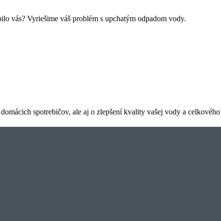
opilo vás? Vyriešime váš problém s upchatým odpadom vody.
iil
Dari Mikitova
 Apríla 2026
23. Apríla 2026
 umna minulý týždeň, čistili mi
Pani sú super šikovní, ochotní 
aj 10x radioator. Všetko
profesionálni. Vrelo odporúčam
ajvacsej profesionalite. Urcite
a ďakujem 🔥
Google
celkové hodnotenie
4.7
z 5,
na základe
67 recenzií