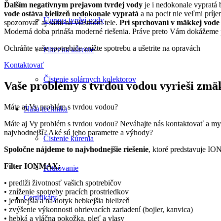
Ďalším negatívnym prejavom tvrdej vody
je i nedokonale vypratá 
vode ostáva
bielizeň nedokonale vypratá
a na pocit nie veľmi príj
Úprava tvrdej vody
spozorovať aj sami na vlastnom tele.
Pri sprchovaní v mäkkej vode o
Moderná doba prináša moderné riešenia. Práve preto Vám dokážeme 
Ochráňte vaše spotrebiče znížte spotrebu a ušetrite na opravách
Filter na kúrenie
Kontaktovať
Čistenie solárnych kolektorov
Vaše problémy s tvrdou vodou vyrieši zmä
Máte aj Vy problém s tvrdou vodou?
Naša technika
Máte aj Vy problém s tvrdou vodou? Neváhajte nás kontaktovať a 
najvhodnejší? Aké sú jeho parametre a výhody?
Čistenie kúrenia
Spoločne nájdeme to najvhodnejšie riešenie
, ktoré predstavuje I
Filter IONMAX:
Krtkovanie
• predlži životnosť vašich spotrebičov
• zníženie spotreby pracích prostriedkov
Certifikáty
• jemnejšia a na dotyk hebkejšia bielizeň
• zvýšenie výkonnosti ohrievacích zariadení (bojler, kanvica)
• hebká a vláčna pokožka, pleť a vlasy