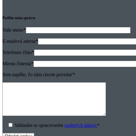
+421 903 600 224
info@hecle.sk
Pýtajte sa, dohodnite si s nami stretnutie, alebo
vypracovanie nezáväznej cenovej ponuky.
Nastavenie cookies
Všeobecné obchodné podmienky
GDPR
Pošlite nám správu
Vaše meno
*
E-mailová adresa
*