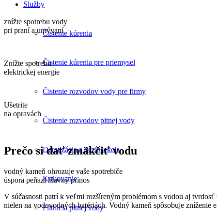
Služby
znížte spotrebu vody
pri praní a umývaní
Čistenie kúrenia
Čistenie kúrenia pre priemysel
Znížte spotrebu
elektrickej energie
Čistenie rozvodov vody pre firmy
Ušetrite
na opravách
Čistenie rozvodov pitnej vody
Prečo si dať zmäkčiť vodu
Deratizácia a dezinsekcia
vodný kameň ohrozuje vaše spotrebiče
Krtkovanie
ůspora peňazí hlavný prínos
V súčasnosti patrí k veľmi rozšíreným problémom s vodou aj tvrdos
nielen na vodovodných batériách. Vodný kameň spôsobuje zníženie efe
Filtrácia pitnej vody