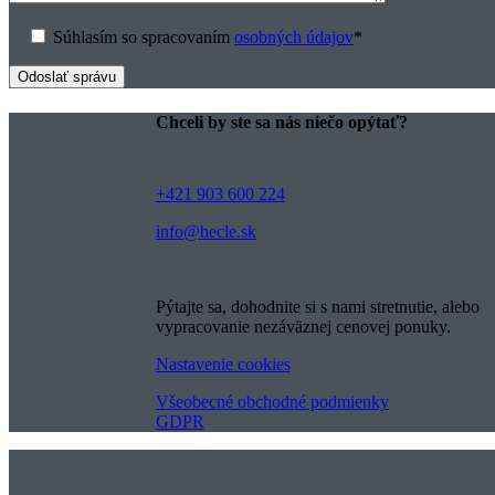
Vaše meno
*
E-mailová adresa
*
Telefónne číslo
*
Miesto čistenia
*
Sem napíšte, čo nám chcete povedať
*
Súhlasím so spracovaním
osobných údajov
*
Chceli by ste sa nás niečo opýtať?