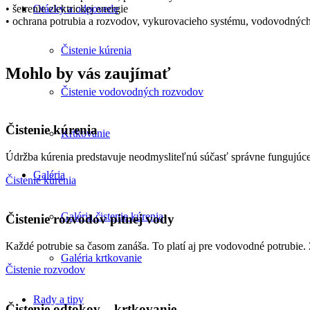
• šetrenie elektrickej energie
Otázky a odpovede
• ochrana potrubia a rozvodov, vykurovacieho systému, vodovodných 
Čistenie kúrenia
Mohlo by vás zaujímať
Čistenie vodovodných rozvodov
Čistenie kúrenia
Krtkovanie
Údržba kúrenia predstavuje neodmysliteľnú súčasť správne fungujúce
Galéria
Čistenie kúrenia
Galéria čistenie kúrenia
Čistenie rozvodov pitnej vody
Každé potrubie sa časom zanáša. To platí aj pre vodovodné potrubie.
Galéria krtkovanie
Čistenie rozvodov
Rady a tipy
Čistenie odtokov – krtkovanie