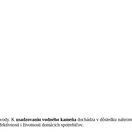
ť vody. K
usadzovaniu vodného kameňa
dochádza v dôsledku nahroma
ktívnosti i životnosti domácich spotrebičov.