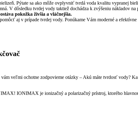
bielizeň. Pýtate sa ako môže ovplyvniť tvrdá voda kvalitu vypranej b
emná. V dôsledku tvrdej vody taktiež dochádza k zvýšeniu nákladov na p
stáva pokožka živšia a vláčnejšia.
pomôcť aj v prípade tvrdej vody. Ponúkame Vám moderné a efektívne
kčovač
my vám veľmi ochotne zodpovieme otázky – Akú máte tvrdosť vody? K
ONIMAX! IONIMAX je ionizačný a polarizačný prístroj, ktorého hlavno