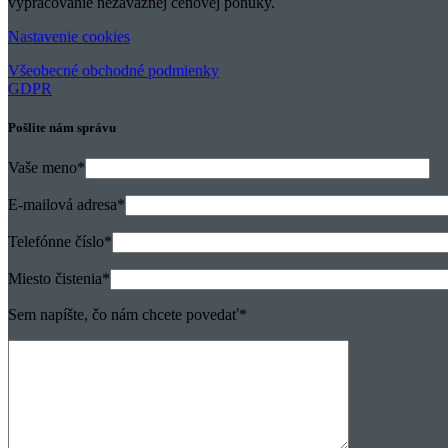
Všetky recenzie
VEDELI STE, ŽE?
Investícia do úpravy tvrdej vody nie je len o zvýšení životnosti vaši
Chceli by ste sa nás niečo opýtať?
+421 903 600 224
info@hecle.sk
Pýtajte sa, dohodnite si s nami stretnutie, alebo
vypracovanie nezáväznej cenovej ponuky.
Nastavenie cookies
Všeobecné obchodné podmienky
GDPR
Pošlite nám správu