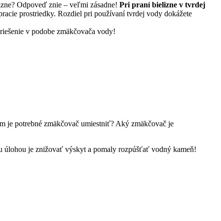
ielizne? Odpoveď znie – veľmi zásadne!
Pri praní bielizne v tvrdej
racie prostriedky. Rozdiel pri používaní tvrdej vody dokážete
 riešenie v podobe zmäkčovača vody!
am je potrebné zmäkčovač umiestniť? Aký zmäkčovač je
u úlohou je znižovať výskyt a pomaly rozpúšťať vodný kameň!