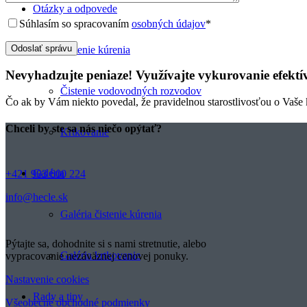
Otázky a odpovede
Súhlasím so spracovaním
osobných údajov
*
Čistenie kúrenia
Nevyhadzujte peniaze! Využívajte vykurovanie efektí
Čistenie vodovodných rozvodov
Čo ak by Vám niekto povedal, že pravidelnou starostlivosťou o Vaše k
Chceli by ste sa nás niečo opýtať?
Krtkovanie
Galéria
+421 903 600 224
info@hecle.sk
Galéria čistenie kúrenia
Pýtajte sa, dohodnite si s nami stretnutie, alebo
Galéria krtkovanie
vypracovanie nezáväznej cenovej ponuky.
Nastavenie cookies
Rady a tipy
Všeobecné obchodné podmienky