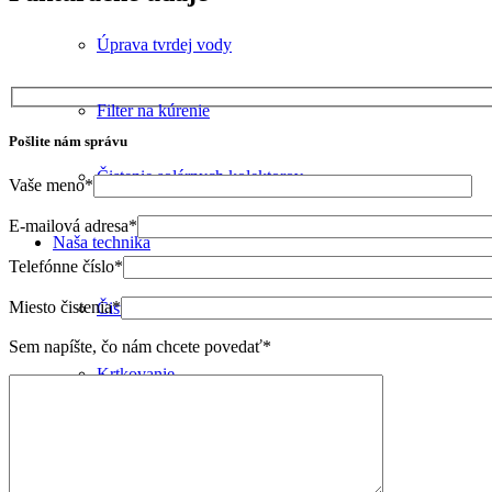
Úprava tvrdej vody
Filter na kúrenie
Pošlite nám správu
Čistenie solárnych kolektorov
Vaše meno
*
E-mailová adresa
*
Naša technika
Telefónne číslo
*
Miesto čistenia
*
Čistenie kúrenia
Sem napíšte, čo nám chcete povedať
*
Krtkovanie
Certifikáty