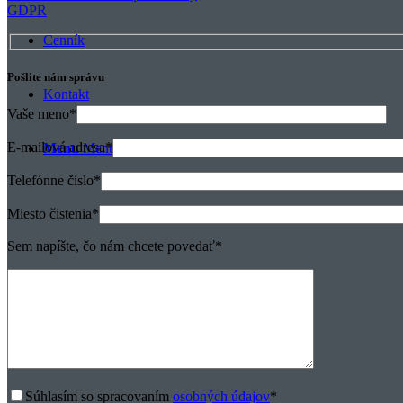
GDPR
Cenník
Pošlite nám správu
Kontakt
Vaše meno
*
E-mailová adresa
*
Menu
Menu
Telefónne číslo
*
Miesto čistenia
*
Sem napíšte, čo nám chcete povedať
*
Súhlasím so spracovaním
osobných údajov
*