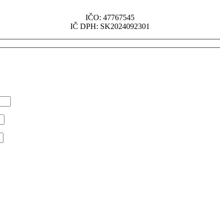
IČO: 47767545
IČ DPH: SK2024092301