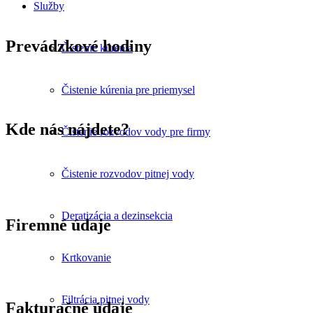
Služby
Prevádzkové hodiny
Čistenie kúrenia
Čistenie kúrenia pre priemysel
Kde nás nájdete?
Čistenie rozvodov vody pre firmy
Čistenie rozvodov pitnej vody
Deratizácia a dezinsekcia
Firemné údaje
Krtkovanie
Filtrácia pitnej vody
Fakturačné údaje