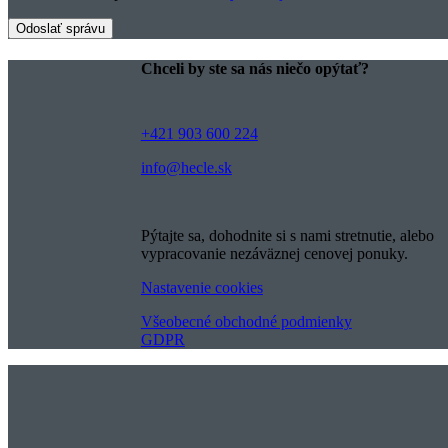
Chceli by ste sa nás niečo opýtať?
+421 903 600 224
info@hecle.sk
Pýtajte sa, dohodnite si s nami stretnutie, alebo
vypracovanie nezáväznej cenovej ponuky.
Nastavenie cookies
Všeobecné obchodné podmienky
GDPR