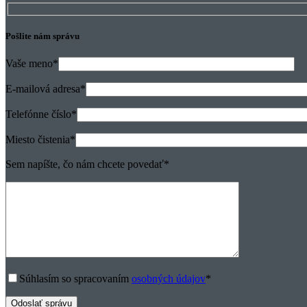
Pošlite nám správu
Vaše meno
*
E-mailová adresa
*
Telefónne číslo
*
Miesto čistenia
*
Sem napíšte, čo nám chcete povedať
*
Súhlasím so spracovaním
osobných údajov
*